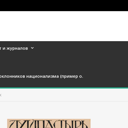
т и журналов
оклонников национализма (пример о.
к