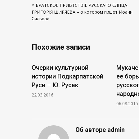
БРАТСКОЕ ПРИВѢТСТВІЕ РУССКАГО СЛѢПЦА
по
ГРИГОРІЯ ШИРЯЕВА – о котором пишет Иоанн
записям
Сильвай
Похожие записи
Очерки культурной
Мукаче
истории Подкарпатской
ее борь
Руси – Ю. Русак
русско
народн
22.03.2016
06.08.2015
Об авторе admin