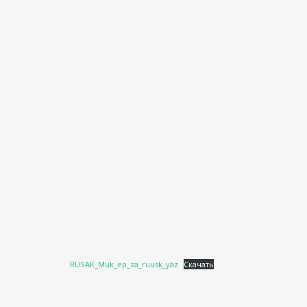
RUSAK_Muk_ep_za_ruusk_yaz
Скачать
Навигация