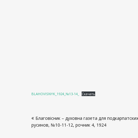
BLAHOVISNYK_1924_№13-14_
Скачать
Навигация
Благовісник – духовна газета для подкарпатски
по
русинов, №10-11-12, рочник 4, 1924
записям