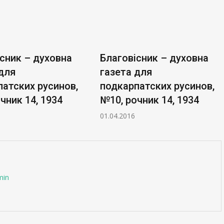
сник – духовна
Благовісник – духовна
для
газета для
атских русинов,
подкарпатских русинов,
чник 14, 1934
№10, рочник 14, 1934
01.04.2016
min