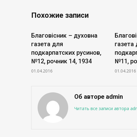
Похожие записи
ховна
Благовісник – духовна
Благові
газета для
газета 
синов,
подкарпатских русинов,
подкарп
34
№12, рочник 14, 1934
№11, ро
01.04.2016
01.04.2016
Об авторе admin
Читать все записи автора ad