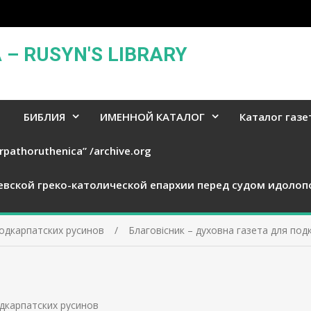
– RUSYN'S LIBRARY
БИБЛИЯ
ИМЕННОЙ КАТАЛОГ
Каталог газе
rpathoruthenica” /archive.org
евской греко-католической епархии перед судом идолоп
подкарпатских русинов
Благовісник – духовна газета для под
одкарпатских русинов