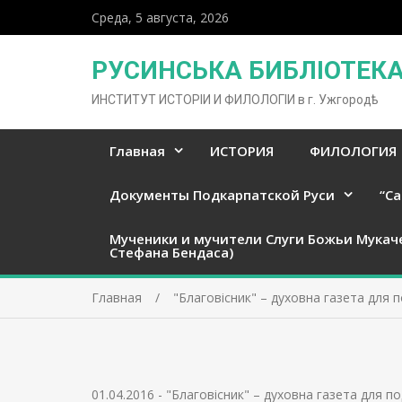
Среда, 5 августа, 2026
РУСИНСЬКА БИБЛІОТЕКА 
ИНСТИТУТ ИСТОРІИ И ФИЛОЛОГІИ в г. Ужгородѣ
Главная
ИСТОРИЯ
ФИЛОЛОГИЯ
Документы Подкарпатской Руси
“Ca
Мученики и мучители Слуги Божьи Мукач
Стефана Бендаса)
Главная
"Благовісник" – духовна газета для 
01.04.2016
-
"Благовісник" – духовна газета для п