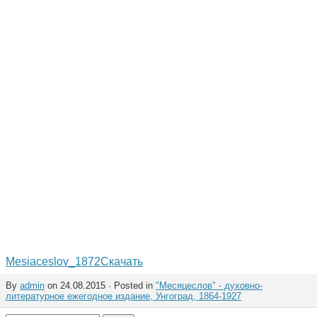
Mesiaceslov_1872
Скачать
By
admin
on 24.08.2015 · Posted in
"Месяцеслов" - духовно-
литературное ежегодное издание, Унгоград, 1864-1927