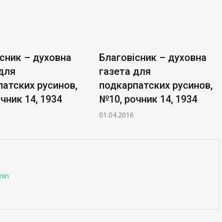
сник – духовна
Благовісник – духовна
для
газета для
атских русинов,
подкарпатских русинов,
чник 14, 1934
№10, рочник 14, 1934
01.04.2016
min