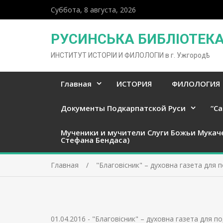
Суббота, 8 августа, 2026
РУСИНСЬКА БИБЛІОТЕКА 
ИНСТИТУТ ИСТОРІИ И ФИЛОЛОГІИ в г. Ужгородѣ
Главная
ИСТОРИЯ
ФИЛОЛОГИЯ
Документы Подкарпатской Руси
“Ca
Мученики и мучители Слуги Божьи Мукач
Стефана Бендаса)
Главная
"Благовісник" – духовна газета для 
01.04.2016
-
"Благовісник" – духовна газета для п