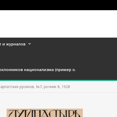
т и журналов
оклонников национализма (пример о.
карпатских русинов, №7, рочник 8, 1928