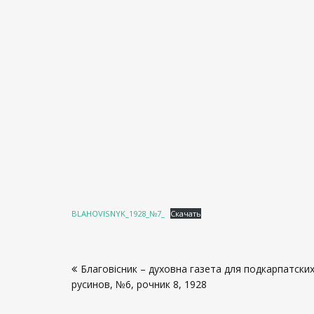
BLAHOVISNYK_1928_№7_
Скачать
Навигация
Благовісник – духовна газета для подкарпатски
по
русинов, №6, рочник 8, 1928
записям