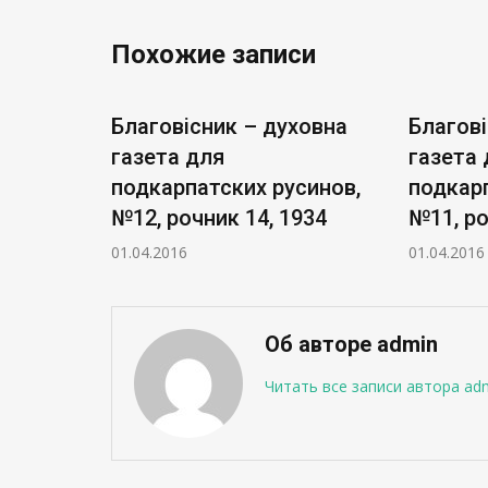
Похожие записи
ховна
Благовісник – духовна
Благові
газета для
газета 
синов,
подкарпатских русинов,
подкарп
34
№12, рочник 14, 1934
№11, ро
01.04.2016
01.04.2016
Об авторе admin
Читать все записи автора ad