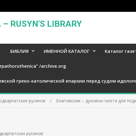
– RUSYN'S LIBRARY
БИБЛИЯ
ИМЕННОЙ КАТАЛОГ
Каталог газе
rpathoruthenica” /archive.org
евской греко-католической епархии перед судом идолоп
подкарпатских русинов
Благовісник – духовна газета для под
одкарпатских русинов