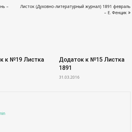
нь –
Листок (Духовно-литературный журнал) 1891 февраль
– Е. Фенцик
к к №15 Листка
Додаток к №17 Листка
1891
31.03.2016
min