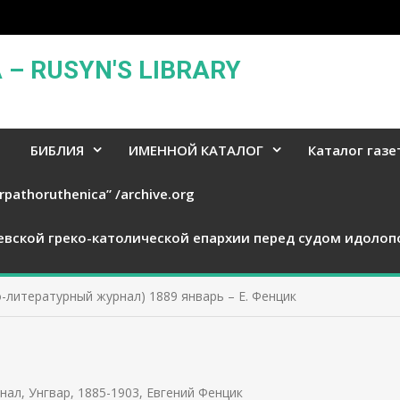
– RUSYN'S LIBRARY
БИБЛИЯ
ИМЕННОЙ КАТАЛОГ
Каталог газе
rpathoruthenica” /archive.org
евской греко-католической епархии перед судом идолоп
-литературный журнал) 1889 январь – Е. Фенцик
нал, Унгвар, 1885-1903
,
Евгений Фенцик