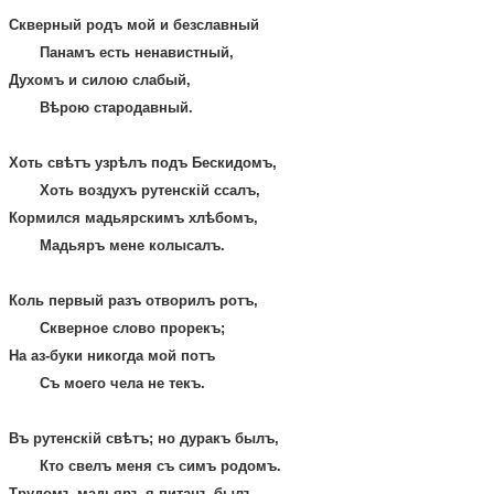
Скверный родъ мой и безславный
Панамъ есть ненавистный,
Духомъ и силою слабый,
Вѣрою стародавный.
Хоть свѣтъ узрѣлъ подъ Бескидомъ,
Хоть воздухъ рутенскій ссалъ,
Кормился мадьярскимъ хлѣбомъ,
Мадьяръ мене колысалъ.
Коль первый разъ отворилъ ротъ,
Скверное слово прорекъ;
На аз-буки никогда мой потъ
Съ моего чела не текъ.
Въ рутенскій свѣтъ; но дуракъ былъ,
Кто свелъ меня съ симъ родомъ.
Трудомъ мадьяръ я питанъ былъ,