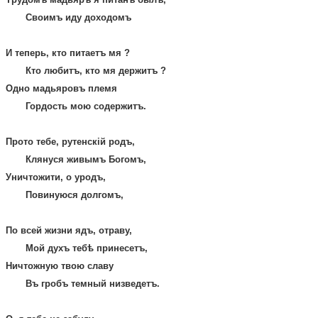
Своимъ иду доходомъ
И теперь, кто питаетъ мя ?
Кто любитъ, кто мя держитъ ?
Одно мадьяровъ племя
Гордость мою содержитъ.
Прото тебе, рутенскій родъ,
Клянуся живымъ Богомъ,
Уничтожити, о уродъ,
Повинуюся долгомъ,
По всей жизни ядъ, отраву,
Мой духъ тебѣ принесетъ,
Ничтожную твою славу
Въ гробъ темный низведетъ.