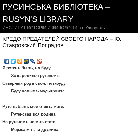
РУСИНСЬКА БИБЛІОТЕКА –
RUSYN'S LIBRARY
ИНСТИТУТ ИСТОРІИ И ФИЛОЛОГІИ в г. Ужгородѣ
КРЕДО ПРЕДАТЕЛЕЙ СВОЕГО НАРОДА – Ю.
Ставровский-Попрадов
Я рутенъ былъ, но буду,
Хоть родился рутеномъ,
Скверный родъ свой, позабуду,
Буду новымъ мадьяромъ;
Рутенъ былъ мой отецъ, мати,
Рутенская вся родина,
Но рутеномъ не мнѣ стати,
Мерзка мнѣ та дружина.