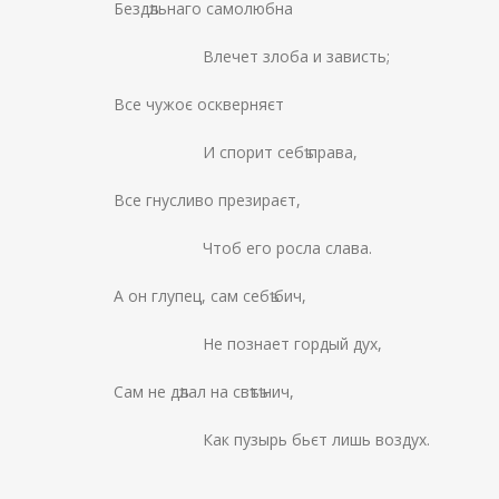
Бездѣльнаго самолюбна
Влечет злоба и зависть;
Все чужоє оскверняєт
И спорит себѣ права,
Все гнусливо презираєт,
Чтоб его росла слава.
А он глупец, сам себѣ бич,
Не познает гордый дух,
Сам не дѣлал на свѣтѣ нич,
Как пузырь бьєт лишь воздух.