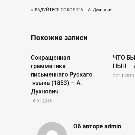
Навигация
РАДУЙТЕСЯ СОКОЛЯТА – А. Духнович
по
записям
Похожие записи
и, – Ф.
Сокращенная
ЧТО БЫ
грамматика
НЫНѢ – 
письменнаго Рускаго
27.11.2015
языка (1853) – А.
Духнович
16.01.2016
Об авторе admin