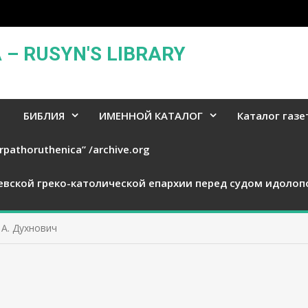
– RUSYN'S LIBRARY
БИБЛИЯ
ИМЕННОЙ КАТАЛОГ
Каталог газе
rpathoruthenica” /archive.org
евской греко-католической епархии перед судом идолоп
А. Духнович