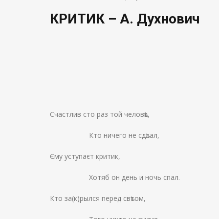
КРИТИК – А. Духнович
Счастлив сто раз той человѣк,
Кто ничего не сдѣлал,
Єму уступаєт критик,
Хотяб он день и ночь спал.
Кто за(к)рылся перед свѣтом,