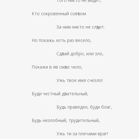
Того никто не видит,
Кто сокровенный совѣтом
За ним никто не слѣдит.
Но покажь хоть раз весело,
Сдѣлай добро, или зло,
Покажи в яв смѣло чело,
Ужь твое имя счезло!
Буди честный дѣлательный,
Будь праведен, буди благ,
Будь незлобный, трудительный,
Ужь ти за плечами враг!