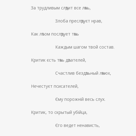
За трудливым слѣдит все лѣнь,
Злоба преслѣдуєт нрав,
Как лѣтом послѣдует тѣнь
Каждым шагом твой состав.
Критик єсть тѣнь дѣлателей,
Счастлив бездѣльный лѣнюх,
Нечестуєт псисателей,
Єму порожній весь слух.
Критик, то скрытый убійца,
Єго ведет ненависть,