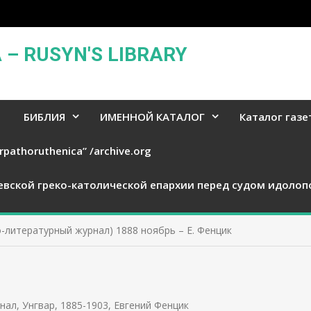
– RUSYN'S LIBRARY
БИБЛИЯ
ИМЕННОЙ КАТАЛОГ
Каталог газе
rpathoruthenica” /archive.org
евской греко-католической епархии перед судом идолоп
-литературный журнал) 1888 ноябрь – Е. Фенцик
нал, Унгвар, 1885-1903
,
Евгений Фенцик