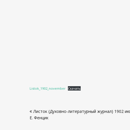
Listok_1902_november
Скачать
Навигация
Листок (Духовно-литературный журнал) 1902 ию
по
Е. Фенцик
записям