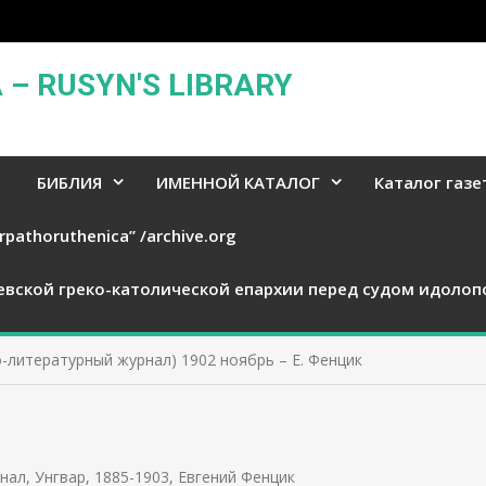
– RUSYN'S LIBRARY
БИБЛИЯ
ИМЕННОЙ КАТАЛОГ
Каталог газе
rpathoruthenica” /archive.org
евской греко-католической епархии перед судом идолоп
-литературный журнал) 1902 ноябрь – Е. Фенцик
нал, Унгвар, 1885-1903
,
Евгений Фенцик