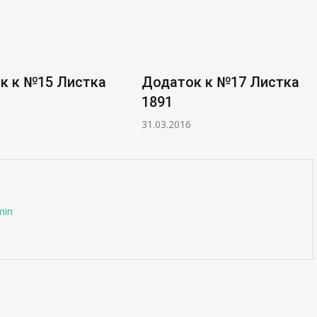
к к №15 Листка
Додаток к №17 Листка
1891
31.03.2016
min