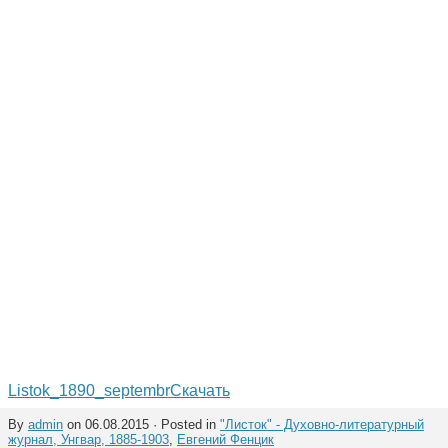
Listok_1890_septembr
Скачать
By
admin
on 06.08.2015 · Posted in
"Листок" - Духовно-литературный
журнал, Унгвар, 1885-1903
,
Евгений Фенцик