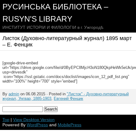
РУСИНСЬКА БИБЛІОТЕКА –
RUSYN'S LIBRARY
ИНСТИТУТ ИСТОРІИ И ФИЛОЛОГІИ в г. Ужгородѣ
Листок (Духовно-литературный журнал) 1895 март
– Е. Фенцик
[google-drive-embed
url=”https://drive.google.com/file/d/0ByEPC8MjcH3oN180QkpHeWk5eUk/pr
usp=drivesdk”
icon=”https://ssl.gstatic.com/docs/doclist/images/icon_12_pdf_list.png”
width=”100%” height=”700″ style=”embed”]
By
admin
on 06.08.2015 · Posted in
"Листок" - Духовно-литературный
журнал, Унгвар, 1885-1903
,
Евгений Фенцик
Top
|
View Desktop Version
Powered By
WordPress
and
MobilePress