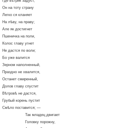
Где вѣтрик задуєт,
Он на тоту страну
Легко ся кланяет
На лѣву, на праву;
Але як достигнет
Пшеничка на поли,
Колос главу угнет
Не дастся по воли;
Бо уже валится
Зерном наполненный,
Праздно не хвалится,
Останет смиренный,
Долов главу спустит
Вѣтровѣ не дастся,
Грубый корень пустит
Смѣло поставится; —
Так младец двигает
Головку порожну,