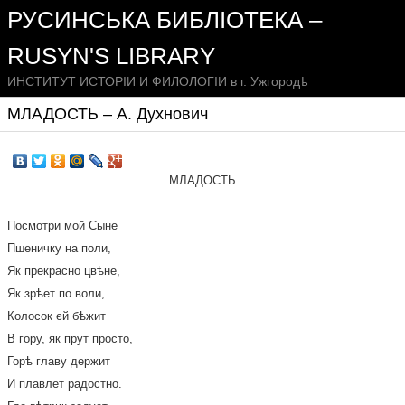
РУСИНСЬКА БИБЛІОТЕКА –
RUSYN'S LIBRARY
ИНСТИТУТ ИСТОРІИ И ФИЛОЛОГІИ в г. Ужгородѣ
МЛАДОСТЬ – А. Духнович
МЛАДОСТЬ
Посмотри мой Сыне
Пшеничку на поли,
Як прекрасно цвѣне,
Як зрѣет по воли,
Колосок єй бѣжит
В гору, як прут просто,
Горѣ главу держит
И плавлет радостно.