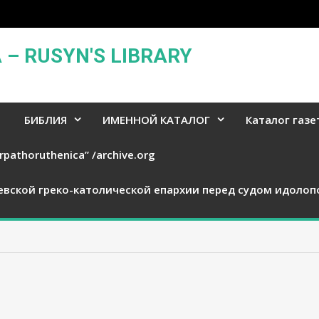
– RUSYN'S LIBRARY
БИБЛИЯ
ИМЕННОЙ КАТАЛОГ
Каталог газе
rpathoruthenica” /archive.org
евской греко-католической епархии перед судом идолоп