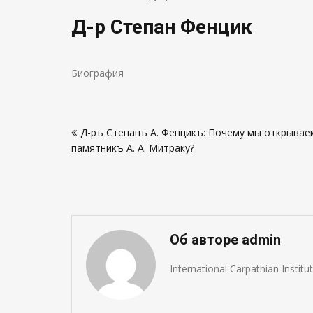
Д-р Степан Фенцик
Биография
Навигация
Д-ръ Степанъ А. Фенцикъ: Почему мы открыва
по
памятникъ А. А. Митраку?
записям
Об авторе admin
International Carpathian Instit