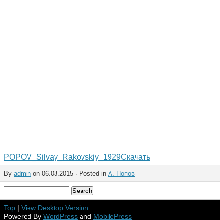
POPOV_Silvay_Rakovskiy_1929
Скачать
By
admin
on 06.08.2015 · Posted in
А. Попов
Top
|
View Desktop Version
Powered By
WordPress
and
MobilePress