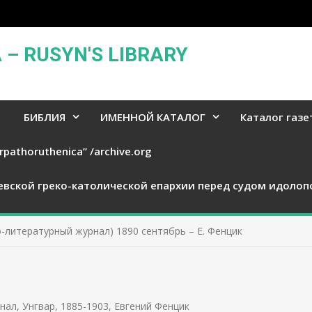
– RUSYN'S LIBRARY
БИБЛИЯ
ИМЕННОЙ КАТАЛОГ
Каталог газе
rpathoruthenica” /archive.org
евской греко-католической епархии перед судом идолоп
-литературный журнал) 1890 сентябрь – Е. Фенцик
нал, Унгвар, 1885-1903
,
Евгений Фенцик