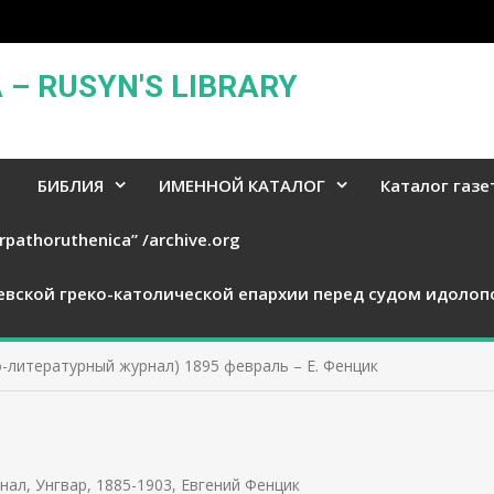
– RUSYN'S LIBRARY
БИБЛИЯ
ИМЕННОЙ КАТАЛОГ
Каталог газе
rpathoruthenica” /archive.org
евской греко-католической епархии перед судом идолоп
-литературный журнал) 1895 февраль – Е. Фенцик
нал, Унгвар, 1885-1903
,
Евгений Фенцик