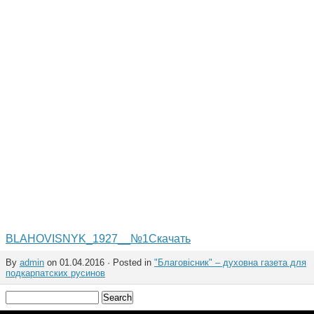
BLAHOVISNYK_1927__№1
Скачать
By
admin
on 01.04.2016 · Posted in
"Благовісник" – духовна газета для
подкарпатских русинов