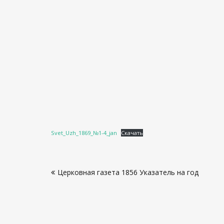
Svet_Uzh_1869_№1-4_jan
Скачать
Навигация
Церковная газета 1856 Указатель на год
по
записям