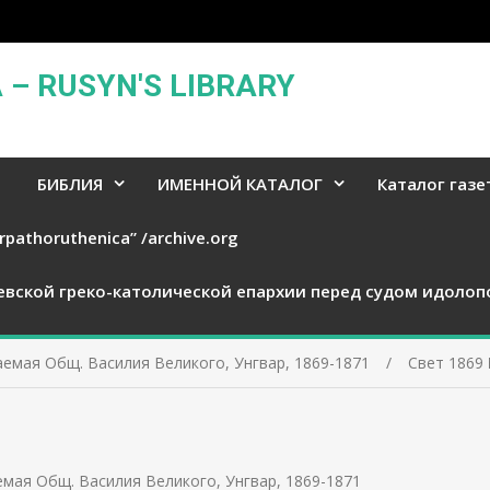
– RUSYN'S LIBRARY
БИБЛИЯ
ИМЕННОЙ КАТАЛОГ
Каталог газе
rpathoruthenica” /archive.org
евской греко-католической епархии перед судом идолоп
ваемая Общ. Василия Великого, Унгвар, 1869-1871
Свет 1869
аемая Общ. Василия Великого, Унгвар, 1869-1871