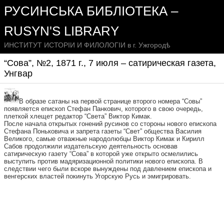
РУСИНСЬКА БИБЛІОТЕКА –
RUSYN'S LIBRARY
ИНСТИТУТ ИСТОРІИ И ФИЛОЛОГІИ в г. Ужгородѣ
“Сова”, №2, 1871 г., 7 июля – сатирическая газета,
Унгвар
В образе сатаны на первой странице второго номера “Совы”
появляется епископ Стефан Панкович, которого в свою очередь,
плеткой хлещет редактор “Света” Виктор Кимак.
После начала открытых гонений русинов со стороны нового епископа
Стефана Поньковича и запрета газеты “Свет” общества Василия
Великого, самые отважные народолюбцы Виктор Кимак и Кирилл
Сабов продолжили издательскую деятельность основав
сатирическую газету “Сова” в которой уже открыто осмелились
выступить против мадяризационной политики нового епископа. В
следствии чего были вскоре вынуждены под давлением епископа и
венгерских властей покинуть Угорскую Русь и эмигрировать.