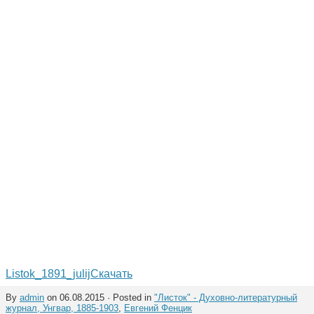
Listok_1891_julij
Скачать
By
admin
on 06.08.2015 · Posted in
"Листок" - Духовно-литературный
журнал, Унгвар, 1885-1903
,
Евгений Фенцик