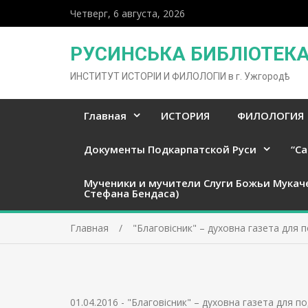
Четверг, 6 августа, 2026
РУСИНСЬКА БИБЛІОТЕКА 
ИНСТИТУТ ИСТОРІИ И ФИЛОЛОГІИ в г. Ужгородѣ
Главная
ИСТОРИЯ
ФИЛОЛОГИЯ
Документы Подкарпатской Руси
“Ca
Мученики и мучители Слуги Божьи Мукач
Стефана Бендаса)
Главная
"Благовісник" – духовна газета для 
01.04.2016
-
"Благовісник" – духовна газета для п