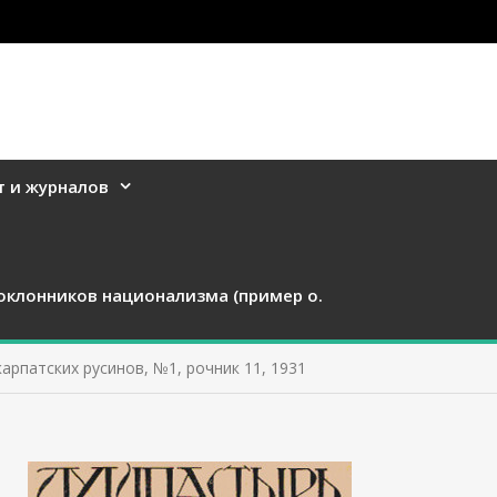
т и журналов
оклонников национализма (пример о.
карпатских русинов, №1, рочник 11, 1931