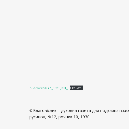
BLAHOVISNYK_1931_№1_
Скачать
Навигация
Благовісник – духовна газета для подкарпатски
по
русинов, №12, рочник 10, 1930
записям