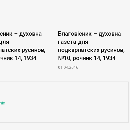
сник – духовна
Благовісник – духовна
для
газета для
атских русинов,
подкарпатских русинов,
чник 14, 1934
№10, рочник 14, 1934
01.04.2016
min