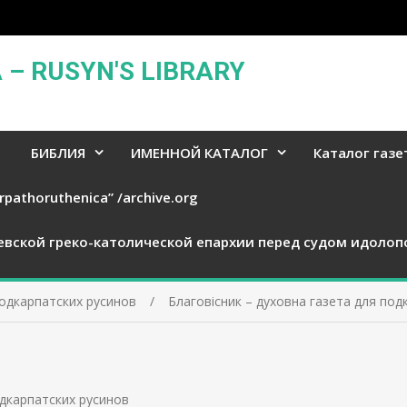
– RUSYN'S LIBRARY
БИБЛИЯ
ИМЕННОЙ КАТАЛОГ
Каталог газе
rpathoruthenica” /archive.org
евской греко-католической епархии перед судом идолоп
подкарпатских русинов
Благовісник – духовна газета для под
одкарпатских русинов