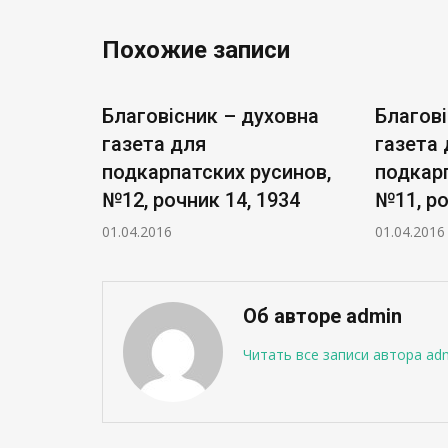
Похожие записи
ховна
Благовісник – духовна
Благові
газета для
газета 
синов,
подкарпатских русинов,
подкарп
34
№12, рочник 14, 1934
№11, ро
01.04.2016
01.04.2016
Об авторе admin
Читать все записи автора ad