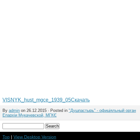
VISNYK_hust_mgce_1939_05
Скачать
By
admin
on 26.12.2015 · Posted in
"Душпастырь" - офиціяльный орган
Епархіи Мукачевской, МГКЄ
Top
|
View Desktop Version