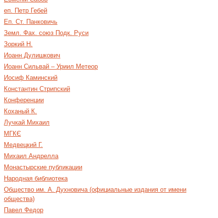
еп. Петр Гебей
Еп. Ст. Панковичь
Земл. Фах. союз Подк. Руси
Зоркий Н.
Иоанн Дулишкович
Иоанн Сильвай – Уриил Метеор
Иосиф Каминский
Константин Стрипский
Конференции
Коханый К.
Лучкай Михаил
МГКЄ
Медвецкий Г.
Михаил Андрелла
Монастырские публикации
Народная библиотека
Общество им. А. Духновича (официальные издания от имени
общества)
Павел Федор