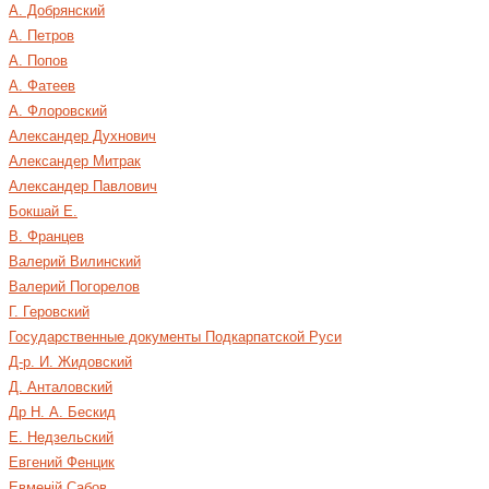
А. Добрянский
А. Петров
А. Попов
А. Фатеев
А. Флоровский
Александер Духнович
Александер Митрак
Александер Павлович
Бокшай Е.
В. Францев
Валерий Вилинский
Валерий Погорелов
Г. Геровский
Государственные документы Подкарпатской Руси
Д-р. И. Жидовский
Д. Анталовский
Др Н. А. Бескид
Е. Недзельский
Евгений Фенцик
Евменій Сабов