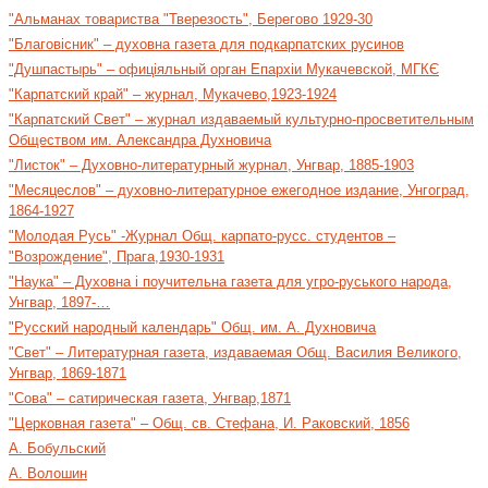
"Альманах товариства "Тверезость", Берегово 1929-30
"Благовісник" – духовна газета для подкарпатских русинов
"Душпастырь" – офиціяльный орган Епархіи Мукачевской, МГКЄ
"Карпатский край" – журнал, Мукачево,1923-1924
"Карпатский Свет" – журнал издаваемый культурно-просветительным
Обществом им. Александра Духновича
"Листок" – Духовно-литературный журнал, Унгвар, 1885-1903
"Месяцеслов" – духовно-литературное ежегодное издание, Унгоград,
1864-1927
"Молодая Русь" -Журнал Общ. карпато-русс. студентов –
"Возрождение", Прага,1930-1931
"Наука" – Духовна і поучительна газета для угро-руського народа,
Унгвар, 1897-…
"Русский народный календарь" Общ. им. А. Духновича
"Свет" – Литературная газета, издаваемая Общ. Василия Великого,
Унгвар, 1869-1871
"Сова" – сатирическая газета, Унгвар,1871
"Церковная газета" – Общ. св. Стефана, И. Раковский, 1856
А. Бобульский
А. Волошин