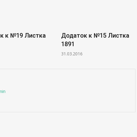
к к №19 Листка
Додаток к №15 Листка
1891
31.03.2016
min