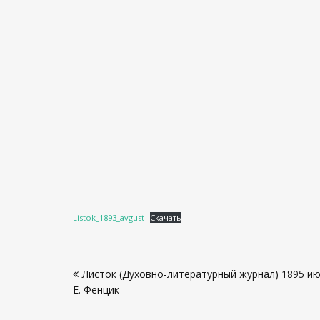
Listok_1893_avgust
Скачать
Навигация
Листок (Духовно-литературный журнал) 1895 ию
по
Е. Фенцик
записям