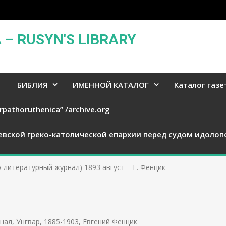
– RUSYN'S LIBRARY
БИБЛИЯ
ИМЕННОЙ КАТАЛОГ
Каталог газе
rpathoruthenica” /archive.org
евской греко-католической епархии перед судом идолоп
-литературный журнал) 1893 август – Е. Фенцик
нал, Унгвар, 1885-1903
,
Евгений Фенцик