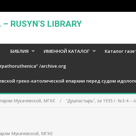
– RUSYN'S LIBRARY
БИБЛИЯ
ИМЕННОЙ КАТАЛОГ
Каталог газе
rpathoruthenica” /archive.org
евской греко-католической епархии перед судом идолоп
Епархіи Мукачевской, МГКЄ
“Душпастырь”, за 1935 г. №3-4 –
пархіи Мукачевской, МГКЄ