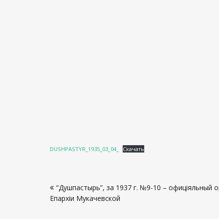
DUSHPASTYR_1935_03_04_
Скачать
Навигация
“Душпастырь”, за 1937 г. №9-10 – офиціяльный 
по
Епархіи Мукачевской
записям