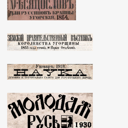
ь”, за 1935 г.
“Душпастырь”, за 1936 г.
офиціяльный
№1-2 – офиціяльный
хіи
орган Епархіи
кой
Мукачевской
26.12.2015