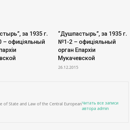
5 г.
“Душпастырь”, за 1935 г.
“Душпастыр
ный
№1-2 – офиціяльный
№11-12 – 
орган Епархіи
орган Епар
Мукачевской
Мукачевс
26.12.2015
26.12.2015
Читать все записи
ute of State and Law of the Central European
автора admin