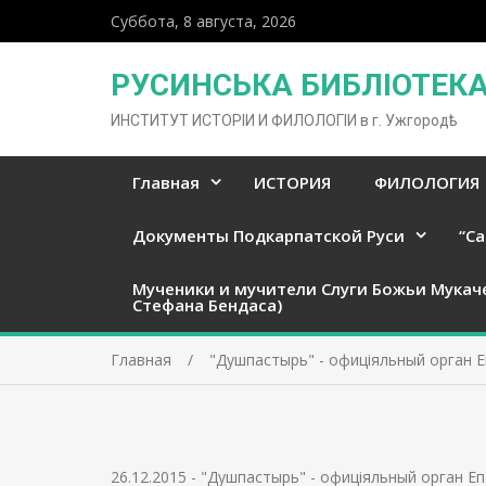
Суббота, 8 августа, 2026
РУСИНСЬКА БИБЛІОТЕКА 
ИНСТИТУТ ИСТОРІИ И ФИЛОЛОГІИ в г. Ужгородѣ
Главная
ИСТОРИЯ
ФИЛОЛОГИЯ
Документы Подкарпатской Руси
“Ca
Мученики и мучители Слуги Божьи Мукач
Стефана Бендаса)
Главная
"Душпастырь" - офиціяльный орган 
26.12.2015
-
"Душпастырь" - офиціяльный орган Е