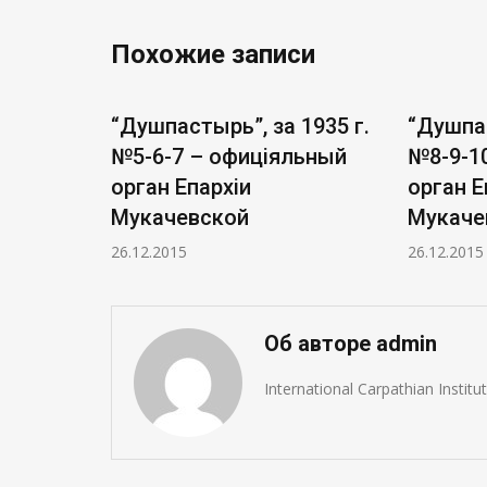
Похожие записи
ушпастырь”, за 1935 г.
“Душпастырь”, за 193
-6-7 – офиціяльный
№8-9-10 – офиціяль
ган Епархіи
орган Епархіи
качевской
Мукачевской
12.2015
26.12.2015
Об авторе admin
International Carpathian Instit