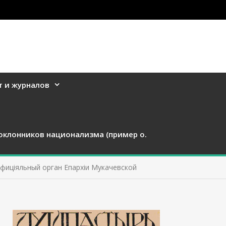
т и журналов
оклонников национализма (пример о.
 офиціяльный орган Епархіи Мукачевской