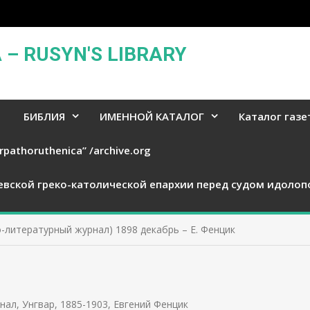
– RUSYN'S LIBRARY
БИБЛИЯ
ИМЕННОЙ КАТАЛОГ
Каталог газе
rpathoruthenica” /archive.org
евской греко-католической епархии перед судом идолоп
-литературный журнал) 1898 декабрь – Е. Фенцик
нал, Унгвар, 1885-1903
,
Евгений Фенцик