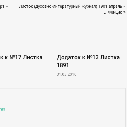
рт –
Листок (Духовно-литературный журнал) 1901 апрель –
Е. Фенцик
к к №17 Листка
Додаток к №13 Листка
1891
31.03.2016
min