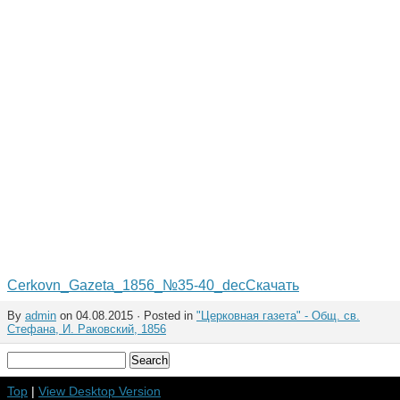
Cerkovn_Gazeta_1856_№35-40_dec
Скачать
By
admin
on 04.08.2015 · Posted in
"Церковная газета" - Общ. св.
Стефана, И. Раковский, 1856
Top
|
View Desktop Version