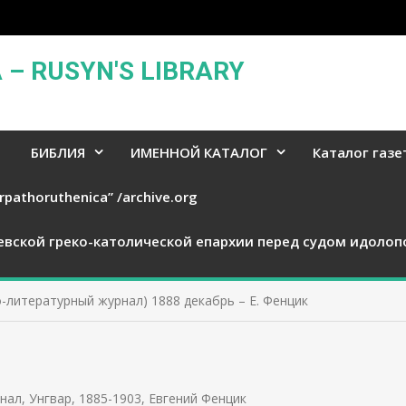
– RUSYN'S LIBRARY
БИБЛИЯ
ИМЕННОЙ КАТАЛОГ
Каталог газе
rpathoruthenica” /archive.org
евской греко-католической епархии перед судом идолоп
-литературный журнал) 1888 декабрь – Е. Фенцик
нал, Унгвар, 1885-1903
,
Евгений Фенцик