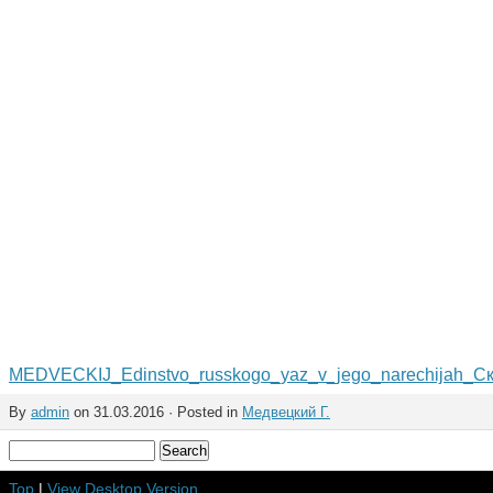
MEDVECKIJ_Edinstvo_russkogo_yaz_v_jego_narechijah_
Ск
By
admin
on 31.03.2016 · Posted in
Медвецкий Г.
Top
|
View Desktop Version