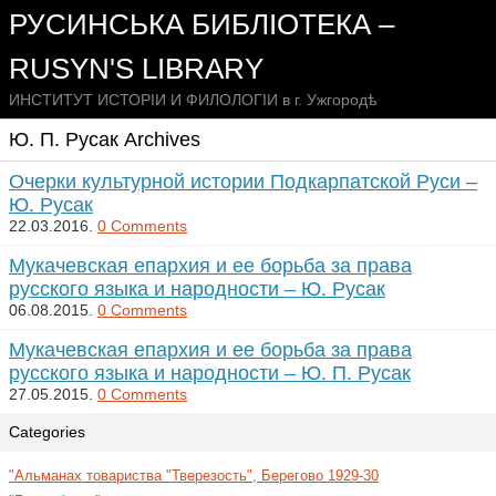
РУСИНСЬКА БИБЛІОТЕКА –
RUSYN'S LIBRARY
ИНСТИТУТ ИСТОРІИ И ФИЛОЛОГІИ в г. Ужгородѣ
Ю. П. Русак Archives
Очерки культурной истории Подкарпатской Руси –
Ю. Русак
22.03.2016.
0 Comments
Мукачевская епархия и ее борьба за права
русского языка и народности – Ю. Русак
06.08.2015.
0 Comments
Мукачевская епархия и ее борьба за права
русского языка и народности – Ю. П. Русак
27.05.2015.
0 Comments
Categories
"Альманах товариства "Тверезость", Берегово 1929-30