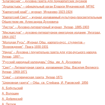
"Благовісник" – духовна газета для подкарпатских русинов
"Душпастырь" – офиціяльный орган Епархіи Мукачевской, МГКЄ
"Карпатский край" – журнал, Мукачево,1923-1924
"Карпатский Свет" – журнал издаваемый культурно-просветительным
Обществом им. Александра Духновича
"Листок" – Духовно-литературный журнал, Унгвар, 1885-1903
"Месяцеслов" – духовно-литературное ежегодное издание, Унгоград,
1864-1927
"Молодая Русь" -Журнал Общ. карпато-русс. студентов –
"Возрождение", Прага,1930-1931
"Наука" – Духовна і поучительна газета для угро-руського народа,
Унгвар, 1897-…
"Русский народный календарь" Общ. им. А. Духновича
"Свет" – Литературная газета, издаваемая Общ. Василия Великого,
Унгвар, 1869-1871
"Сова" – сатирическая газета, Унгвар,1871
"Церковная газета" – Общ. св. Стефана, И. Раковский, 1856
А. Бобульский
А. Волошин
А. Добрянский
А. Петров