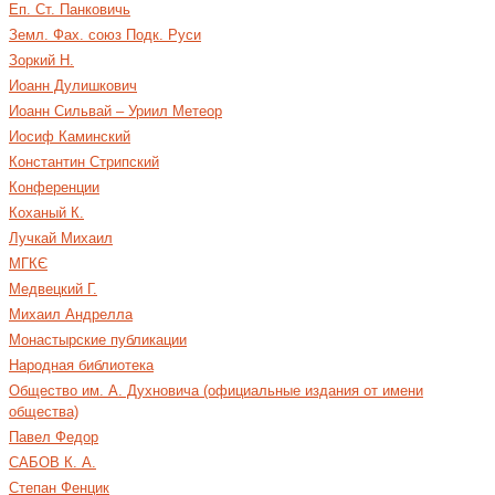
Еп. Ст. Панковичь
Земл. Фах. союз Подк. Руси
Зоркий Н.
Иоанн Дулишкович
Иоанн Сильвай – Уриил Метеор
Иосиф Каминский
Константин Стрипский
Конференции
Коханый К.
Лучкай Михаил
МГКЄ
Медвецкий Г.
Михаил Андрелла
Монастырские публикации
Народная библиотека
Общество им. А. Духновича (официальные издания от имени
общества)
Павел Федор
САБОВ К. А.
Степан Фенцик