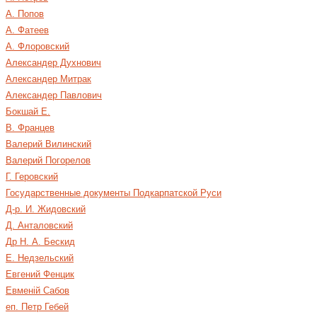
А. Попов
А. Фатеев
А. Флоровский
Александер Духнович
Александер Митрак
Александер Павлович
Бокшай Е.
В. Францев
Валерий Вилинский
Валерий Погорелов
Г. Геровский
Государственные документы Подкарпатской Руси
Д-р. И. Жидовский
Д. Анталовский
Др Н. А. Бескид
Е. Недзельский
Евгений Фенцик
Евменій Сабов
еп. Петр Гебей