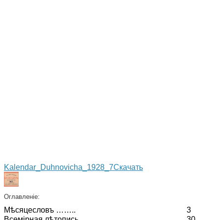
Kalendar_Duhnovicha_1928_7
Скачать
Оглавленіе:
Мѣсяцесловъ ……..
3
Всемірная лѣтопись …….
30