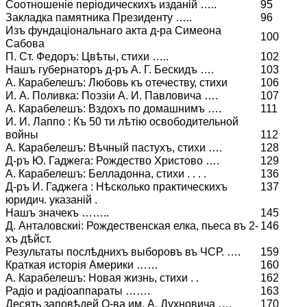
Соотношеніе періодическихъ изданій …..
95
Закладка памятника Президенту …..
96
Изъ фундаціональнаго акта д-ра Симеона
100
Сабова
П. Ст. Федоръ: Цвѣты, стихи …..
102
Нашъ губернаторъ д-ръ А. Г. Бескидъ ….
103
А. Карабелешъ: Любовь къ отечеству, стихи
106
И. А. Поливка: Поэзіи А. И. Павловича ….
107
А. Карабелешъ: Вздохъ по домашнимъ ….
111
И. И. Лаппо : Къ 50 ти лѣтію освободительной
войны
112
А. Карабелешъ: Вѣчный пастухъ, стихи ….
128
Д-ръ Ю. Гаджега: Рождество Христово ….
129
А. Карабелешъ: Белладонна, стихи . . . .
136
Д-ръ И. Гаджега : Нѣсколько практическихъ
137
юридич. указаній .
Нашъ значекъ ……..
145
Д. Анталовскиі: Рождественская елка, пьеса въ 2-
146
хъ дѣйст.
Результаты послѣднихъ выборовъ въ ЧСР. ….
159
Краткая исторія Америки ……
160
А. Карабелешъ: Новая жизнь, стихи . .
162
Радіо и радіоаппараты …….
163
Десять заповѣдей О-ва им. А. Духновича ….
170