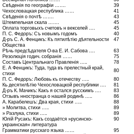
Свѣденія по географіи …….
39
Чехословацкая республика ……
41
Свѣденія о почтѣ …….
43
Штемпельная скала …….
45
Оплата торговыхъ счетовъ н векселей ….
45
П. С. Федоръ: Съ новымъ годомъ
40
Д-ръ С. А. Фенцикъ: Къ пятилѣтію дѣятельности
47
Общества
Рѣчь предсѣдателя О-ва Е. И. Сабова ….
63
Резолюція годич. собранія ……
75
Составъ Центральнаго Правленія …..
78
Е. А Фенцикъ: Туда, туда въ прелестный край,
80
стихи
П. С. Федоръ: Любовь къ отечесгву …..
80
Кь десятилѣтію Чехословацкой республики ….
81
Д-ръ К. Мачикъ: Какъ я остался русскимъ ….
83
Отзывъ нностранца о нашей родинѣ …..
86
А. Карабелешъ: Два края, стихи …..
88
» Молитва, стихи …..
89
» Разлука, стихи …..
89
Юлій Русакъ: Какъ создаётся »русинско-
90
украинская« литература
Грамматики русскаго языка ……
95