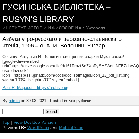
РУСИНСЬКА БИБЛІОТЕКА –
RUSYN'S LIBRARY
ИНСТИТУТ ИСТОРІИ И ФИЛОЛОГІИ в г. Ужгородѣ
Азбука угро-русскаго и церковно-славянскаго
чтенія, 1906 – о. А. И. Волошин, Унгвар
Сочинил Августин И. Волошин, священник епархіи Мукачевской.
[google-drive-embed
url=”https://drive.google.com/file/d/161RrazfSdZXoRySH2WcnINFEZdbVAQ
usp=drivesdk”
icon=”https://ssl.gstatic.com/docs/doclist/images/icon_12_pdf_list.png”
width=”100%” height=”700″ style=”embed”]
Paul R. Magocsi – https://archive.org
By
admin
on 30.03.2021 · Posted in Без рубрики
Top
|
View Desktop Version
Powered By
WordPress
and
MobilePress