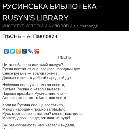
РУСИНСЬКА БИБЛІОТЕКА –
RUSYN'S LIBRARY
ИНСТИТУТ ИСТОРІИ И ФИЛОЛОГІИ в г. Ужгородѣ
ПѢСНЬ – А. Павлович
ПѢСНЬ
Ци то неба воля или такій воздух?
Русин востал от сна, воскрес народный дух.
Снесе руганіє — врагов гоненіє,
Должен жити єго добрый народный дух.
Небесная воля уж не могла снести,
Хотѣла Русина с неволи вывести.
Народы презрѣли Русина квилили —
Ахъ сирота не мат мѣста, ани чести.
Коли на Русина солнце засвѣтило,
Между народами громко загрѣмѣло:
Русь мертва прочь встала? клопот нам дилає!
Мовчте, добры люде, уж инакше буде!
Вы равноправность нам настали выдали,