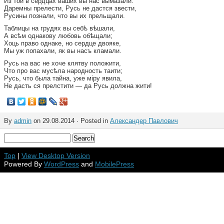
Из той в сердцах ваших вы нас вымазали.
Даремны прелести, Русь не дастся звести,
Русины познали, что вы их прельщали.
Таблицы на грудях вы себѣ вѣшали,
А всѣм однакову любовь обѣщали;
Хоць право однаке, но сердце двояке,
Мы уж попахали, як вы насъ кламали.
Русь на вас не хоче клятву положити,
Что про вас мусѣла народность таити;
Русь, что была тайна, уже міру явила,
Не дасть ся прелстити — да Русь должна жити!
By
admin
on 29.08.2014 · Posted in
Александер Павлович
Top
|
View Desktop Version
Powered By
WordPress
and
MobilePress