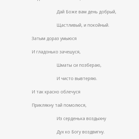
Дай Боже вам день добрый,
Щастливый, и покойный.
Затым дораз умыюся
И гладонько зачешуся,
Шматы си позбераю,
И чисто вывтеряю.
И так красно облечуся
Приклякну тай помолюся,
Из серденька воздыхну
Дух ко Богу воздвигну.