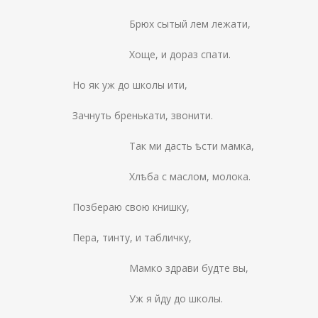
Брюх сытый лем лежати,
Хоще, и дораз спати.
Но як уж до школы ити,
Зачнуть бренькати, звонити.
Так ми дасть ѣсти мамка,
Хлѣба с маслом, молока.
Позбераю свою книшку,
Пера, тинту, и табличку,
Мамко здрави будте вы,
Уж я йду до школы.