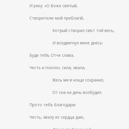
И реку: «О Боже святый,
Створителю мой преблагій,
Котрый створил свѣт той весь,
И воздвигнул мене днесь:
Буди тебѣ Отче слава,
Честь и поклон, сила, хвала,
Жесь мя в нощи сохранил,
От сна на день возбудил.
Прото тебѣ благодарю
Честь, хвалу ис сердца даю,