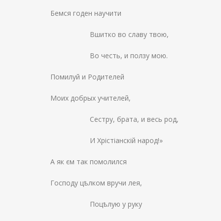
Бемся годен научити
Вшитко во славу твою,
Во честь, и ползу мою.
Помилуй и Родителей
Моих добрых учителей,
Сестру, брата, и весь род,
И Хрістіанскій народ!»
А як єм так помолился
Господу цѣлком вручи лея,
Поцѣлую у руку