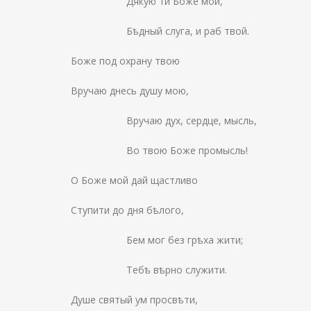
Дякую ти Боже мой,
Бѣдный слуга, и раб твой.
Боже под охрану твою
Вручаю днесь душу мою,
Вручаю дух, сердце, мысль,
Во твою Боже промысль!
О Боже мой дай щастливо
Ступити до дня бѣлого,
Бем мог без грѣха жити;
Тебѣ вѣрно служити.
Душе святый ум просвѣти,