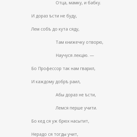
Отца, мамку, и бабку.
И дораз ѣсти не буду,
Лем собѣ до кута сяду,
Там книжечку отворю,
Научуся лекцію. —
Бо Профессор так нам гварил,
И каждому добрѣ раил,
Абы дораз не ѣсти,
Лемся перше учити.
Бо кед ся уж брюх насытит,
Нерадо ся тогды учит,