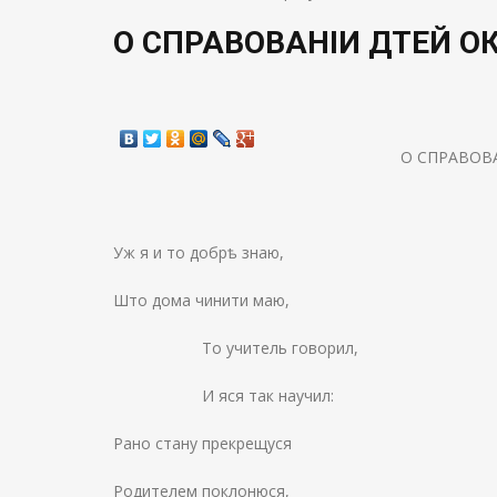
О СПРАВОВАНІИ ДѢТЕЙ О
О СПРАВОВ
Уж я и то добрѣ знаю,
Што дома чинити маю,
То учитель говорил,
И яся так научил:
Рано стану прекрещуся
Родителем поклонюся,