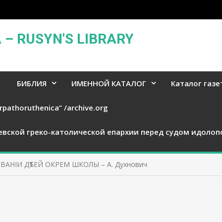
– RUSYN'S LIBRARY
БИБЛИЯ
ИМЕННОЙ КАТАЛОГ
Каталог газе
rpathoruthenica” /archive.org
евской греко-католической епархии перед судом идолоп
ВАНІИ ДѢТЕЙ ОКРЕМ ШКОЛЫ – А. Духнович