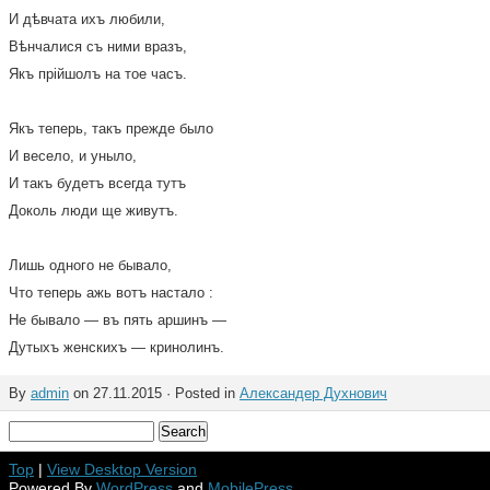
И дѣвчата ихъ любили,
Вѣнчалися съ ними вразъ,
Якъ прійшолъ на тое часъ.
Якъ теперь, такъ прежде было
И весело, и уныло,
И такъ будетъ всегда тутъ
Доколь люди ще живутъ.
Лишь одного не бывало,
Что теперь ажь вотъ настало :
Не бывало — въ пять аршинъ —
Дутыхъ женскихъ — кринолинъ.
By
admin
on 27.11.2015 · Posted in
Александер Духнович
Top
|
View Desktop Version
Powered By
WordPress
and
MobilePress