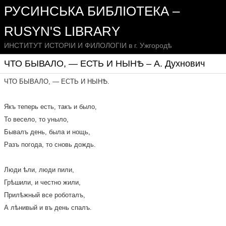
РУСИНСЬКА БИБЛІОТЕКА –
RUSYN'S LIBRARY
ИНСТИТУТ ИСТОРІИ И ФИЛОЛОГІИ в г. Ужгородѣ
ЧТО БЫВАЛО, — ЕСТЬ И НЫНѢ – А. Духнович
ЧТО БЫВАЛО, — ЕСТЬ И НЫНѢ.
Якъ теперь есть, такъ и было,
То весело, то уныло,
Бывалъ день, была и нощь,
Разъ погода, то сновь дождь.
Люди ѣли, люди пили,
Грѣшили, и честно жили,
Прилѣжный все роботалъ,
А лѣнивый и въ день спалъ.