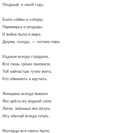
Плодный, и лихій годъ.
Были сеймы и соборы,
Перемирья и роздоры,
И война была и миръ.
Джума, голодъ, — потомъ пиръ.
Бѣдныи всегда страдали,
Все лишь гроши пановали,
Той найчастше тучно жилъ,
Кто обманялъ и крутилъ.
Женщины всегда бывали
Яко цвѣты въ модной сали:
Легки, змѣнныи якъ вѣтръ,
Ихъ обычай всегда хитръ.
Молодцы все хваты были,