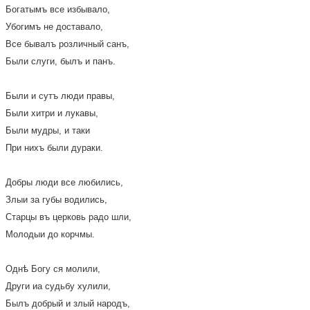
Богатымъ все избывало,
Убогимъ не доставало,
Все бывалъ розличный санъ,
Были слуги, былъ и панъ.
Были и сутъ люди правы,
Были хитри и лукавы,
Были мудры, и таки
При нихъ были дураки.
Добры люди все любились,
Злыи за губы водились,
Старцы въ церковь радо шли,
Молодыи до корчмы.
Однѣ Богу ся молили,
Други иа судьбу хулили,
Былъ добрый и злый народъ,